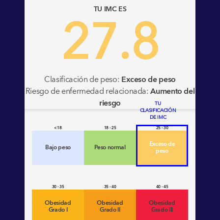
27.8
TU IMC ES
Clasificación de peso:
Exceso de peso
Riesgo de enfermedad relacionada:
Aumento del
riesgo
TU
CLASIFICACIÓN
DE IMC
< 18
18 - 25
25 - 30
Exceso de
Bajo peso
Peso normal
peso
30 - 35
35 - 40
40 - 45
Obesidad
Obesidad
Obesidad
Grado I
Grado II
Grado III